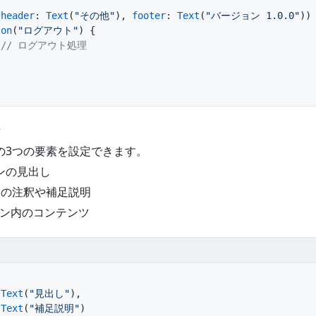
(
header
: 
Text
(
"その他"
), 
footer
: 
Text
(
"バージョン 1.0.0"
))
ton
(
"ログアウト"
) {
   // ログアウト処理
素
以下の3つの要素を設定できます。
ンの見出し
ンの注釈や補足説明
ン内のコンテンツ
 
Text
(
"見出し"
),
 
Text
(
"補足説明"
)