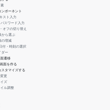
要素
なコンポーネント
d：テキスト入力
eld：パスワード入力
：オン・オフの切り替え
選択肢から選ぶ
：数値の増減
ker：日付・時刻の選択
ライダー
で画面遷移
画面を作る
をカスタマイズする
の変更
マイズ
タイル調整
証