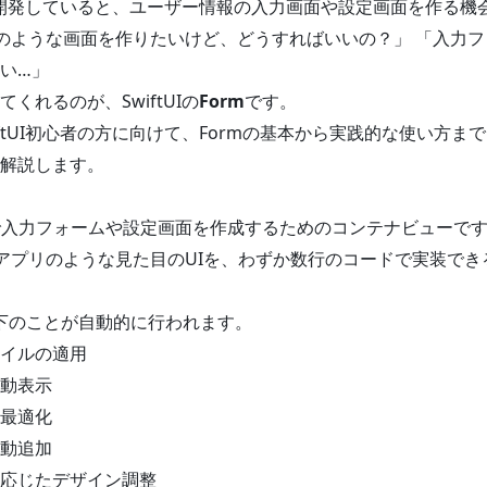
プリを開発していると、ユーザー情報の入力画面や設定画面を作る
リのような画面を作りたいけど、どうすればいいの？」 「入力
い…」
くれるのが、SwiftUIの
Form
です。
iftUI初心者の方に向けて、Formの基本から実践的な使い方ま
解説します。
UIで入力フォームや設定画面を作成するためのコンテナビューで
」アプリのような見た目のUIを、わずか数行のコードで実装で
以下のことが自動的に行われます。
イルの適用
動表示
最適化
動追加
応じたデザイン調整