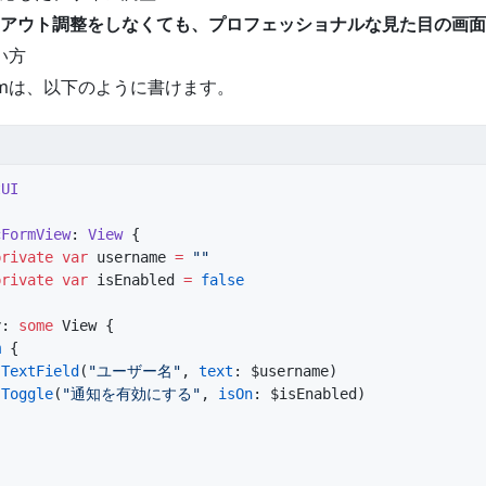
アウト調整をしなくても、プロフェッショナルな見た目の画面
い方
rmは、以下のように書けます。
tUI
cFormView
: 
View 
{
private
 var
 username 
=
 ""
private
 var
 isEnabled 
=
 false
y: 
some
 View {
m
 {
 TextField
(
"ユーザー名"
, 
text
: $username)
 Toggle
(
"通知を有効にする"
, 
isOn
: $isEnabled)