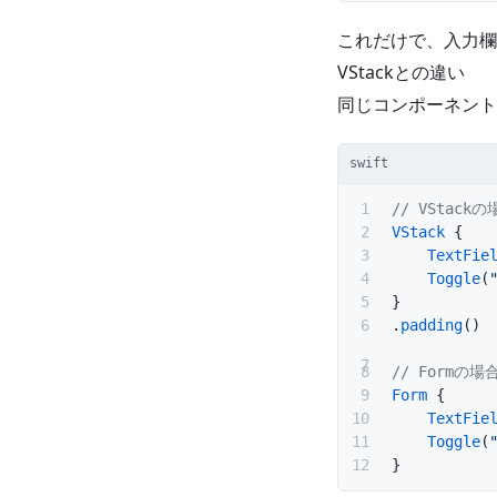
これだけで、入力欄
VStackとの違い
同じコンポーネント
swift
// VStackの
VStack
 {
    TextFie
    Toggle
(
}
.
padding
()
// Formの場
Form
 {
    TextFie
    Toggle
(
}