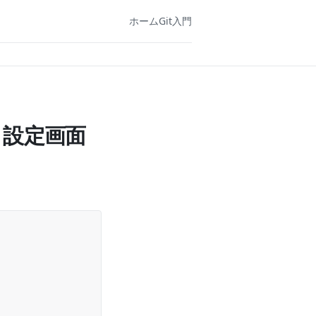
ホーム
Git入門
！設定画面