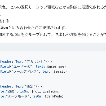
背景色、セルの区切り、タップ領域などが自動的に最適化される
。
プ化する
ction
と組み合わせた時に発揮されます。
うと、関連する項目をグループ化して、見出しや注釈を付けることが
(
header
: 
Text
(
"アカウント"
)) {
tField
(
"ユーザー名"
, 
text
: $username)
tField
(
"メールアドレス"
, 
text
: $email)
(
header
: 
Text
(
"設定"
)) {
gle
(
"通知"
, 
isOn
: $notifications)
gle
(
"ダークモード"
, 
isOn
: $darkMode)