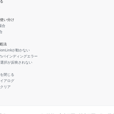
る
除
いと使い分け
場合
合
処法
tionLinkが動かない
ateのバインディングエラー
erで選択が反映されない
ードを閉じる
認ダイアログ
容をクリア