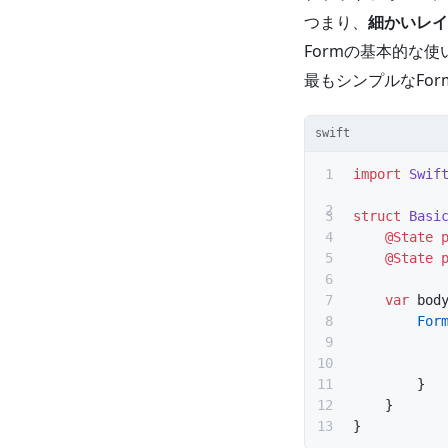
つまり、
細かいレイ
Formの基本的な使
最もシンプルなFo
swift
import
 Swif
struct
 Basi
    @State
 
    @State
 
    var
 bod
        For
           
           
        }
    }
}