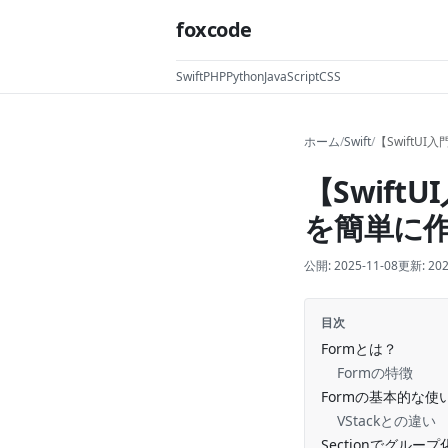
foxcode
Swift
PHP
Python
JavaScript
CSS
ホーム
/
Swift
/
【SwiftU
【Swif
を簡単に
公開:
2025-11-08
更新:
202
目次
Formとは？
Formの特徴
Formの基本的な使
VStackとの違い
Sectionでグルー