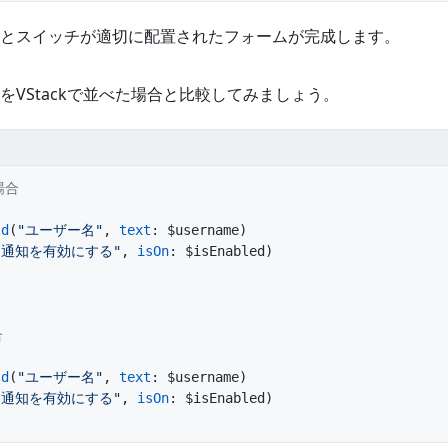
とスイッチが適切に配置されたフォームが完成します。
をVStackで並べた場合と比較してみましょう。
場合
ld
(
"ユーザー名"
, 
text
: $username)
"通知を有効にする"
, 
isOn
: $isEnabled)
合
ld
(
"ユーザー名"
, 
text
: $username)
"通知を有効にする"
, 
isOn
: $isEnabled)