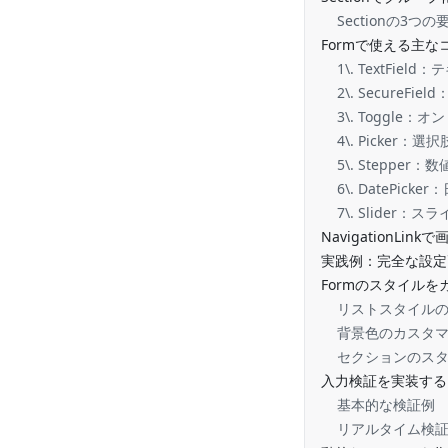
Sectionの3つの
Formで使える主
1\. TextFiel
2\. SecureFi
3\. Toggle
4\. Picker：
5\. Stepper
6\. DatePic
7\. Slider：ス
NavigationLink
実践例：完全な設定
Formのスタイル
リストスタイル
背景色のカスタ
セクションのス
入力検証を実装する
基本的な検証例
リアルタイム検