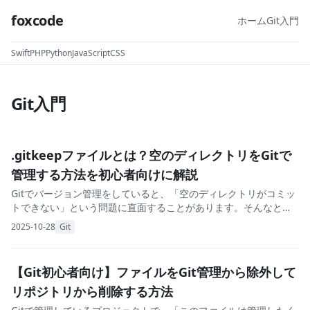
foxcode
ホーム
Git入門
Swift
PHP
Python
JavaScript
CSS
Git入門
.gitkeepファイルとは？空のディレクトリをGitで
管理する方法を初心者向けに解説
Gitでバージョン管理をしていると、「空のディレクトリがコミッ
トできない」という問題に直面することがあります。そんなとき
に役立つのが.gitkeepファイルです。 この記事では、Git初心者の
2025-10-28
Git
方に向けて、.gitkeep
【Git初心者向け】ファイルをGit管理から除外して
リポジトリから削除する方法