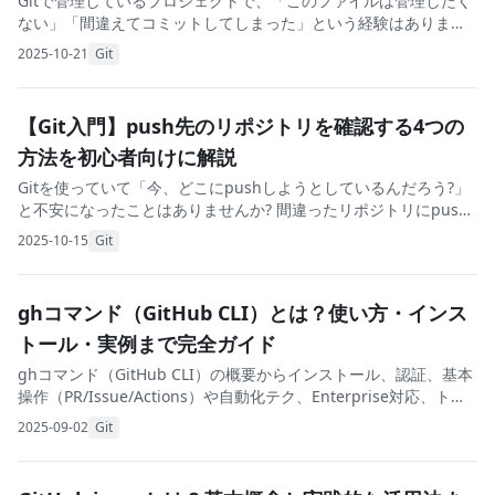
Gitで管理しているプロジェクトで、「このファイルは管理したく
ない」「間違えてコミットしてしまった」という経験はありませ
んか? この記事では、ファイルをGitの管理対象から外し、リポジ
2025-10-21
Git
トリから削除する方法を初心者にもわか
【Git入門】push先のリポジトリを確認する4つの
方法を初心者向けに解説
Gitを使っていて「今、どこにpushしようとしているんだろう?」
と不安になったことはありませんか? 間違ったリポジトリにpush
してしまうと、情報漏洩や予期せぬトラブルにつながる可能性が
2025-10-15
Git
あります。この記事では、Gitで
ghコマンド（GitHub CLI）とは？使い方・インス
トール・実例まで完全ガイド
ghコマンド（GitHub CLI）の概要からインストール、認証、基本
操作（PR/Issue/Actions）や自動化テク、Enterprise対応、トラ
ブル対処までを300〜400字の解説で網羅。最短で使いこなすため
2025-09-02
Git
の実践テンプレ付き。