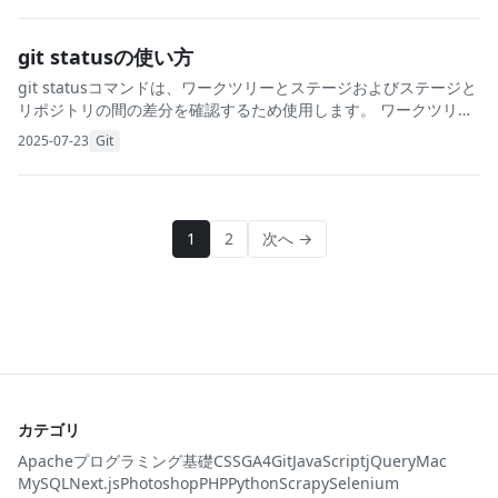
git statusの使い方
git statusコマンドは、ワークツリーとステージおよびステージと
リポジトリの間の差分を確認するため使用します。 ワークツリー
とステージ、ステージとリポジトリに差分がない場合は、次のよ
2025-07-23
Git
うな表示となります。 ワークツリ
1
2
次へ →
カテゴリ
Apache
プログラミング基礎
CSS
GA4
Git
JavaScript
jQuery
Mac
MySQL
Next.js
Photoshop
PHP
Python
Scrapy
Selenium