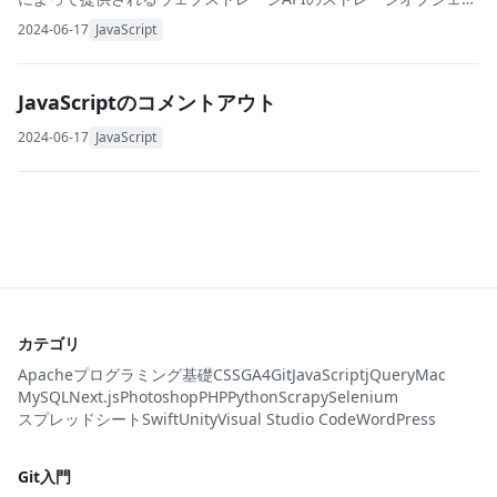
ト。 ブラウザーがキーと値をペアとして保存する。セッションス
2024-06-17
JavaScript
トレージ（
JavaScriptのコメントアウト
2024-06-17
JavaScript
カテゴリ
Apache
プログラミング基礎
CSS
GA4
Git
JavaScript
jQuery
Mac
MySQL
Next.js
Photoshop
PHP
Python
Scrapy
Selenium
スプレッドシート
Swift
Unity
Visual Studio Code
WordPress
Git入門