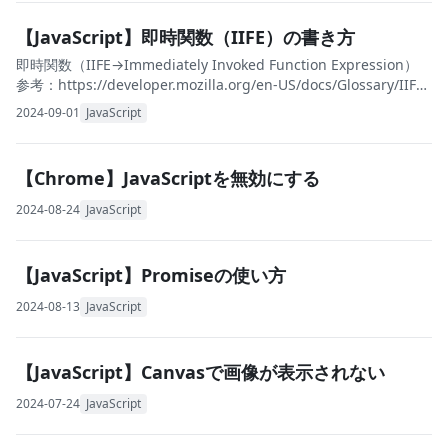
【JavaScript】即時関数（IIFE）の書き方
即時関数（IIFE→Immediately Invoked Function Expression）
参考：https://developer.mozilla.org/en-US/docs/Glossary/IIFE
補
2024-09-01
JavaScript
【Chrome】JavaScriptを無効にする
2024-08-24
JavaScript
【JavaScript】Promiseの使い方
2024-08-13
JavaScript
【JavaScript】Canvasで画像が表示されない
2024-07-24
JavaScript