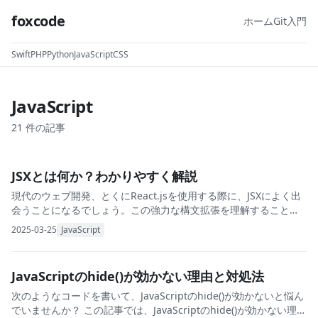
foxcode
ホーム
Git入門
Swift
PHP
Python
JavaScript
CSS
JavaScript
21
件の記事
JSXとは何か？わかりやすく解説
現代のウェブ開発、とくにReact.jsを使用する際に、JSXによく出
会うことになるでしょう。この強力な構文拡張を理解すること
は、直感的で保守しやすいReactアプリケーションを開発するうえ
2025-03-25
JavaScript
で極めて重要です。本記事では、
JavaScriptのhide()が効かない理由と対処法
次のようなコードを書いて、JavaScriptのhide()が効かないと悩ん
でいませんか？ この記事では、JavaScriptのhide()が効かない理由