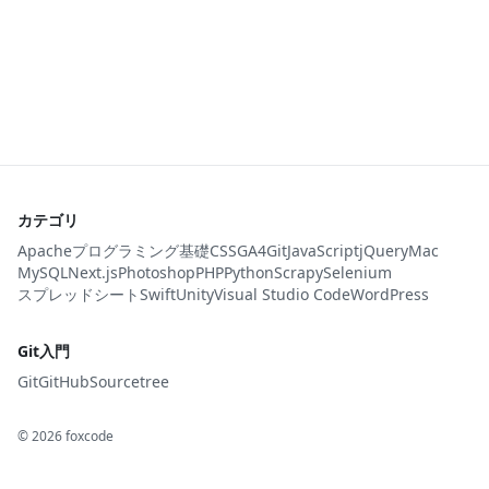
カテゴリ
Apache
プログラミング基礎
CSS
GA4
Git
JavaScript
jQuery
Mac
MySQL
Next.js
Photoshop
PHP
Python
Scrapy
Selenium
スプレッドシート
Swift
Unity
Visual Studio Code
WordPress
Git入門
Git
GitHub
Sourcetree
©
2026
foxcode