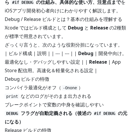
ら
の仕組み、具体的な使い方、注意点まで
を
#if DEBUG
iOSアプリ開発初心者向けにわかりやすく解説します。
Debug / Release ビルドとは？基本の仕組みを理解する
Xcode ではビルド構成として
Debug
と
Release
の2種類
が標準で用意されています。
ざっくり言うと、次のような役割分担になっています。
| ビルド構成 | 説明 | | --- | --- | |
Debug
| 開発中向け。
最適化なし・デバッグしやすい設定 | |
Release
| App
Store 配信用。高速化＆軽量化される設定 |
Debug ビルドの特徴
コンパイラ最適化がオフ（
）
-Onone
などのログがそのまま出力される
print
ブレークポイントで変数の中身を確認しやすい
フラグが自動定義される（後述の
の元
DEBUG
#if DEBUG
になる）
Release ビルドの特徴