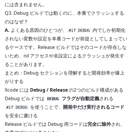
には含まれません。
Q3. Debug ビルドでは動くのに、本番でクラッシュする
のはなぜ？
A.
よくある原因のひとつが、
内でしか初期化
#if DEBUG
されない変数や設定を本番コードが前提としてしまってい
るケースです。Release ビルドではそのコードが存在しな
いため、nil アクセスや未設定によるクラッシュが発生す
ることがあります。
まとめ：Debug セクションを理解すると開発効率が爆上
がりする
Xcode には
Debug / Release
の2つのビルド構成がある
Debug ビルドでは
フラグが自動定義
される
DEBUG
を使うことで、
開発中だけ実行されるコード
#if DEBUG
を安全に書ける
Release ビルドでは Debug 用コードは
完全に除外
され、