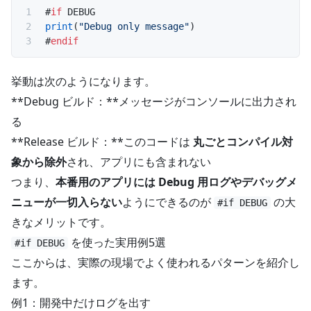
#
if
 DEBUG
print
(
"Debug only message"
)
#
endif
挙動は次のようになります。
**Debug ビルド：**メッセージがコンソールに出力され
る
**Release ビルド：**このコードは
丸ごとコンパイル対
象から除外
され、アプリにも含まれない
つまり、
本番用のアプリには Debug 用ログやデバッグメ
ニューが一切入らない
ようにできるのが
の大
#if DEBUG
きなメリットです。
を使った実用例5選
#if DEBUG
ここからは、実際の現場でよく使われるパターンを紹介し
ます。
例1：開発中だけログを出す