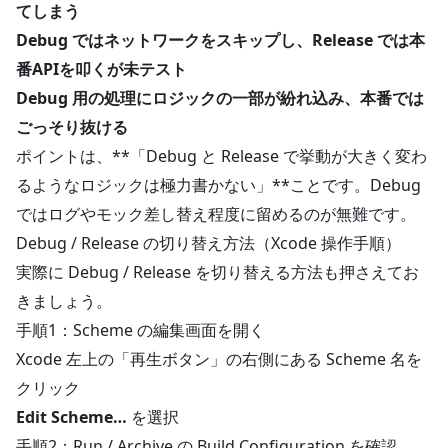
てしまう
Debug ではネットワークをスキップし、Release では本
番APIを叩くが未テスト
Debug 用の処理にロジックの一部が紛れ込み、本番では
ごっそり抜ける
ポイントは、**「Debug と Release で挙動が大きく変わ
るようなロジックは極力書かない」**ことです。Debug
ではログやモック差し替え程度に留めるのが無難です。
Debug / Release の切り替え方法（Xcode 操作手順）
実際に Debug / Release を切り替える方法も押さえてお
きましょう。
手順1：Scheme の編集画面を開く
Xcode 左上の「再生ボタン」の右側にある Scheme 名を
クリック
Edit Scheme…
を選択
手順2：Run / Archive の Build Configuration を確認