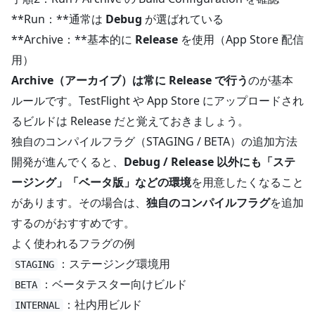
**Run：**通常は
Debug
が選ばれている
**Archive：**基本的に
Release
を使用（App Store 配信
用）
Archive（アーカイブ）は常に Release で行う
のが基本
ルールです。TestFlight や App Store にアップロードされ
るビルドは Release だと覚えておきましょう。
独自のコンパイルフラグ（STAGING / BETA）の追加方法
開発が進んでくると、
Debug / Release 以外にも「ステ
ージング」「ベータ版」などの環境
を用意したくなること
があります。その場合は、
独自のコンパイルフラグ
を追加
するのがおすすめです。
よく使われるフラグの例
：ステージング環境用
STAGING
：ベータテスター向けビルド
BETA
：社内用ビルド
INTERNAL