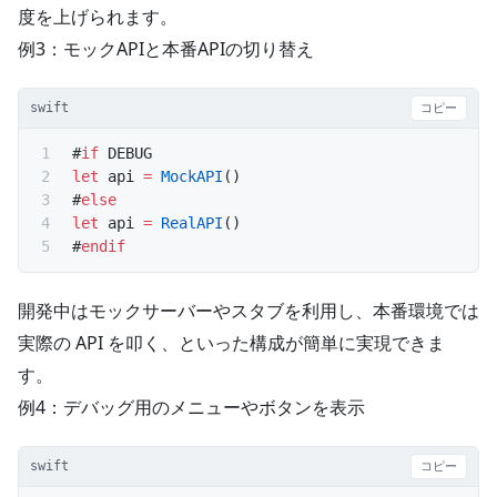
度を上げられます。
例3：モックAPIと本番APIの切り替え
swift
コピー
#
if
 DEBUG
let
 api 
=
 MockAPI
()
#
else
let
 api 
=
 RealAPI
()
#
endif
開発中はモックサーバーやスタブを利用し、本番環境では
実際の API を叩く、といった構成が簡単に実現できま
す。
例4：デバッグ用のメニューやボタンを表示
swift
コピー