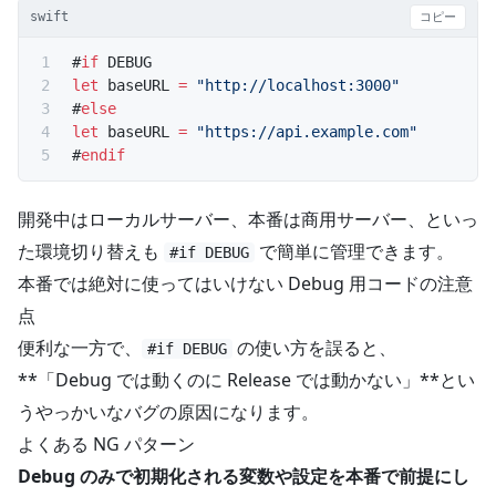
swift
コピー
#
if
 DEBUG
let
 baseURL 
=
 "http://localhost:3000"
#
else
let
 baseURL 
=
 "https://api.example.com"
#
endif
開発中はローカルサーバー、本番は商用サーバー、といっ
た環境切り替えも
で簡単に管理できます。
#if DEBUG
本番では絶対に使ってはいけない Debug 用コードの注意
点
便利な一方で、
の使い方を誤ると、
#if DEBUG
**「Debug では動くのに Release では動かない」**とい
うやっかいなバグの原因になります。
よくある NG パターン
Debug のみで初期化される変数や設定を本番で前提にし