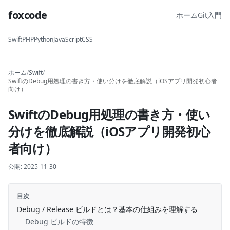
foxcode
ホーム
Git入門
Swift
PHP
Python
JavaScript
CSS
ホーム
/
Swift
/
SwiftのDebug用処理の書き方・使い分けを徹底解説（iOSアプリ開発初心者
向け）
SwiftのDebug用処理の書き方・使い
分けを徹底解説（iOSアプリ開発初心
者向け）
公開:
2025-11-30
目次
Debug / Release ビルドとは？基本の仕組みを理解する
Debug ビルドの特徴