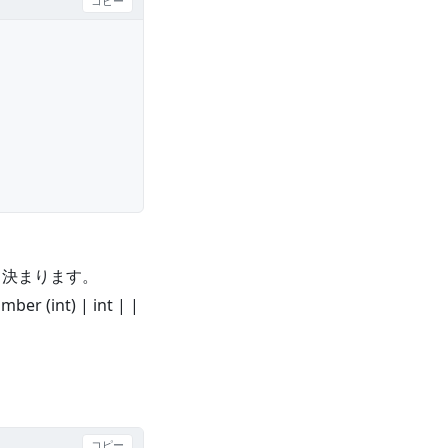
コピー
て決まります。
umber (int) | int | |
コピー