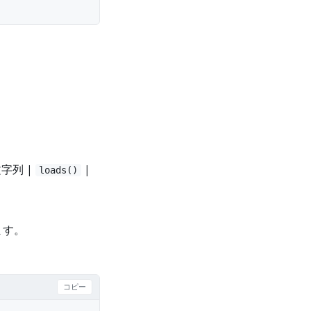
文字列 |
|
loads()
ます。
コピー