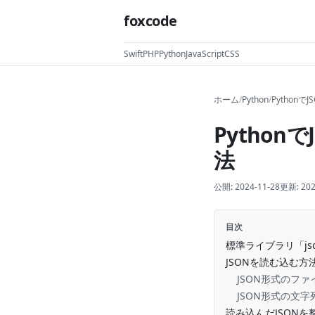
foxcode
Swift
PHP
Python
JavaScript
CSS
ホーム
/
Python
/
Python
Pytho
法
公開:
2024-11-28
更新:
202
目次
標準ライブラリ「js
JSONを読む込む方
JSON形式のフ
JSON形式の文
読み込んだJSON