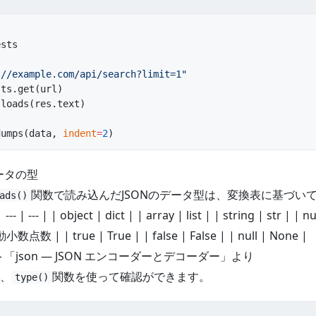
ests
://example.com/api/search?limit=1"
sts.get(url)
.loads(res.text)
dumps(data, 
indent
=
2
)
ータの型
関数で読み込んだJSONのデータ型は、変換表に基づい
ads()
-- | --- | | object | dict | | array | list | | string | str | | n
小数点数 | | true | True | | false | False | | null | None |
ト「
json — JSON エンコーダーとデコーダー
」より
、
関数を使って確認ができます。
type()