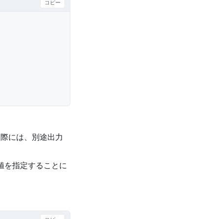
コピー
る際には、別途出力
値を指定することに
。