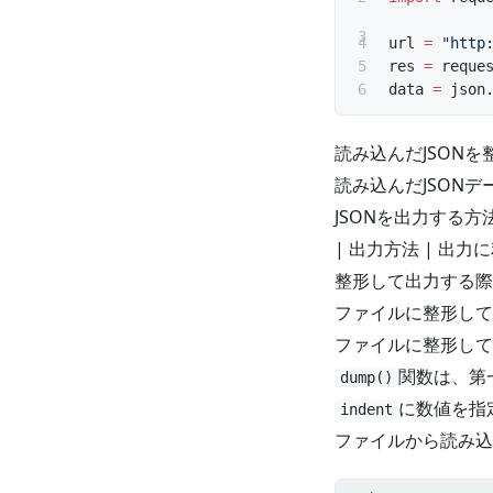
url 
=
 "http
res 
=
 reque
data 
=
 json
読み込んだJSON
読み込んだJSON
JSONを出力する
| 出力方法 | 出力に利用
整形して出力する際
ファイルに整形して
ファイルに整形して
関数は、第
dump()
に数値を指
indent
ファイルから読み込