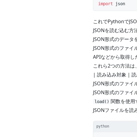
import
 json
これでPythonで
JSONを読む込む方
JSON形式のデー
JSON形式のファイ
APIなどから取得し
これら2つの方法は
| 読み込み対象 | 読み
JSON形式のファイ
JSON形式のファ
関数を使用
load()
JSONファイルを
python