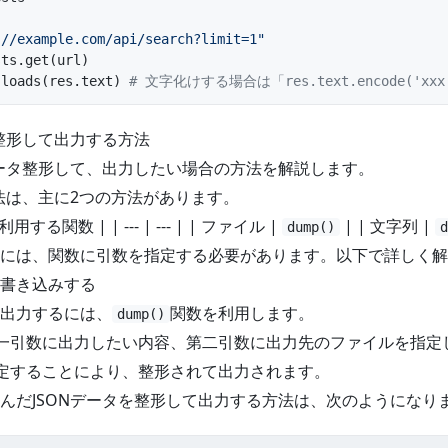
://example.com/api/search?limit=1"
sts.get(url)
.loads(res.text) 
# 文字化けする場合は「res.text.encode('xx
を整形して出力する方法
データ整形して、出力したい場合の方法を解説します。
方法は、主に2つの方法があります。
する関数 | | --- | --- | | ファイル |
| | 文字列 |
dump()
d
には、関数に引数を指定する必要があります。以下で詳しく解
書き込みする
出力するには、
関数を利用します。
dump()
一引数に出力したい内容、第二引数に出力先のファイルを指定
定することにより、整形されて出力されます。
んだJSONデータを整形して出力する方法は、次のようになり