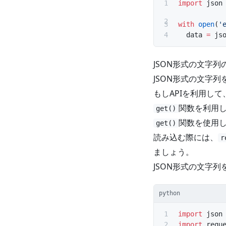
import
 json
with
 open
(
'
  data 
=
 js
JSON形式の文字列
JSON形式の文字
もしAPIを利用して
関数を利用
get()
関数を使用
get()
読み込む際には、
r
ましょう。
JSON形式の文字
python
import
 json
import
 requ