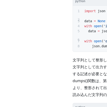
python
import
 json
data 
=
 None
with
 open
(
'
  data 
=
 js
with
 open
(
'
    json.du
文字列として整形し
文字列として出力す
する記述が必要となり
dumps()関数
より、整形されて出
読み込んだ文字列の