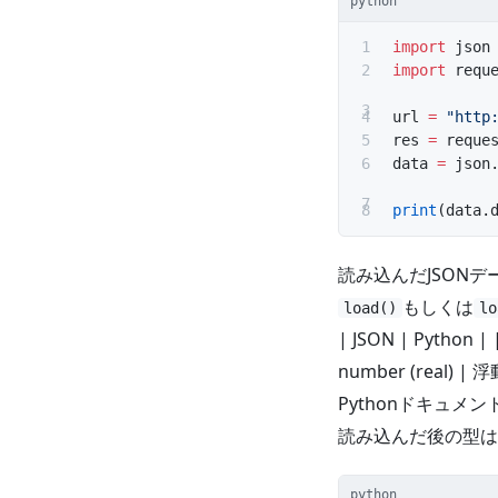
python
import
 json
import
 requ
url 
=
 "http
res 
=
 reque
data 
=
 json
print
(data.
読み込んだJSONデ
もしくは
load()
lo
| JSON | Python | | -
number (real) | 浮動
Pythonドキュメン
読み込んだ後の型は
python