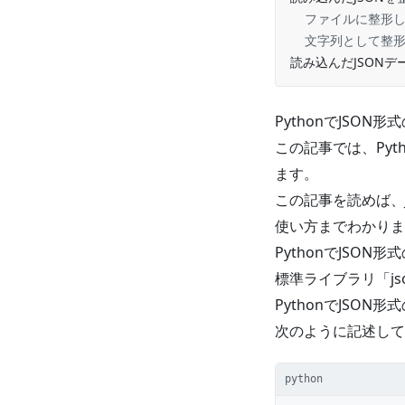
ファイルに整形
文字列として整
読み込んだJSONデ
PythonでJSO
この記事では、Pyt
ます。
この記事を読めば、
使い方までわかりま
PythonでJS
標準ライブラリ「js
PythonでJSO
次のように記述して
python