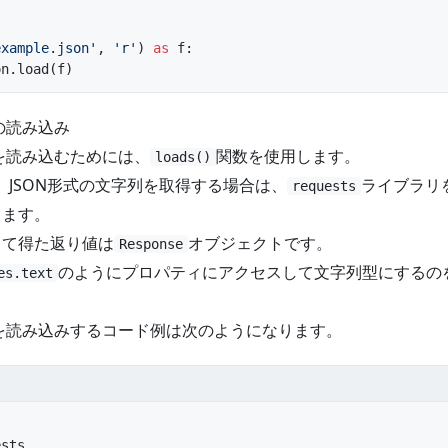
example.json'
, 
'r'
) 
as
 f:
on.load(f)
の読み込み
列を読み込むためには、
関数を使用します。
loads()
、JSON形式の文字列を取得する場合は、
ライブラリ
requests
します。
して得た返り値は
オブジェクトです。
Response
のようにプロパティにアクセスして文字列型にするの
es.text
列を読み込みするコード例は次のようになります。
ests