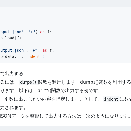
input.json'
, 
'r'
) 
as
 f:
on.load(f)
output.json'
, 
'w'
) 
as
 f:
mp(data, f, 
indent
=
2
)
て出力する
るには、
関数を利用します。dumps()関数を利用す
dumps()
ます。以下は、print()関数で出力する例です。
は、第一引数に出力したい内容を指定します。そして、
に数
indent
力されます。
JSONデータを整形して出力する方法は、次のようになります