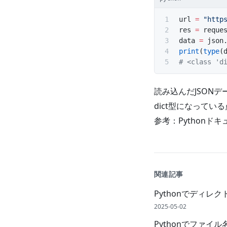
url 
=
 "http
res 
=
 reque
data 
=
 json
print
(
type
(
# <class 'd
読み込んだJSONデ
dict型になってい
参考：
Pythonド
関連記事
Pythonでディ
2025-05-02
Pythonでファイ