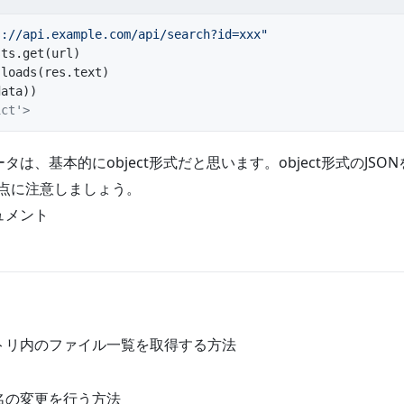
s://api.example.com/api/search?id=xxx"
sts.get(url)
.loads(res.text)
data))
ict'>
ータは、基本的にobject形式だと思います。object形式のJS
る点に注意しましょう。
キュメント
レクトリ内のファイル一覧を取得する方法
ル名の変更を行う方法