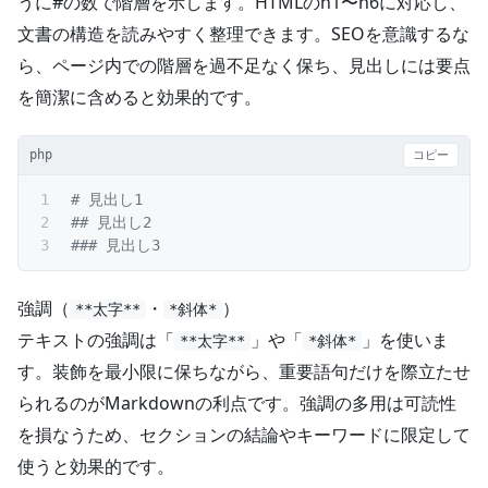
うに#の数で階層を示します。HTMLのh1〜h6に対応し、
文書の構造を読みやすく整理できます。SEOを意識するな
ら、ページ内での階層を過不足なく保ち、見出しには要点
を簡潔に含めると効果的です。
php
コピー
# 見出し1
## 見出し2
### 見出し3
強調（
・
）
**太字**
*斜体*
テキストの強調は「
」や「
」を使いま
**太字**
*斜体*
す。装飾を最小限に保ちながら、重要語句だけを際立たせ
られるのがMarkdownの利点です。強調の多用は可読性
を損なうため、セクションの結論やキーワードに限定して
使うと効果的です。