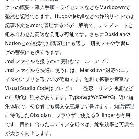
クトの概要・導入手順・ライセンスなどをMarkdownで
整然と記述できます。HugoやJekyllなどの静的サイトでは
記事本文を.mdで管理するのが一般的で、テンプレートと
組み合わせた高速な公開が可能です。さらにObsidianや
Notionとの連携で知識管理にも適し、研究メモや学習ロ
グの蓄積にも役立ちます。
.md ファイルを扱うのに便利なツール・アプリ
.md ファイルを快適に使うには、Markdown対応のエデ
ィタやアプリを選ぶのが近道です。無料で拡張が豊富な
Visual Studio Codeはプレビュー・整形・リンク検証など
の自動化に強みがあります。TyporaはWYSIWYGに近い編
集体験で、初心者でも構文を意識せず書けます。知識管理
に特化したObsidian、ブラウザで使えるDillingerも有用
です。目的に合ったエディタを選べば、編集効率と可読性
が大きく向上します。