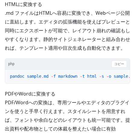
HTMLに変換する
.md ファイルはHTMLへ容易に変換でき、Webページ公開
に直結します。エディタの拡張機能を使えばプレビューと
同時にエクスポートが可能で、レイアウト崩れの確認もし
やすくなります。静的サイトジェネレーターと組み合わせ
れば、テンプレート適用や目次生成も自動化できます。
php
コピー
pandoc
 sample
.
md
 -
f
 markdown
 -
t
 html
 -
s
 -
o
 sample
.
h
PDFやWordに変換する
PDF/Wordへの変換は、専用ツールやエディタのプラグイ
ンを使うと手早く行えます。スタイルシートを用意すれ
ば、フォントや余白などのレイアウトも統一可能です。提
出資料や配布物としての体裁を整えたい場合に有効