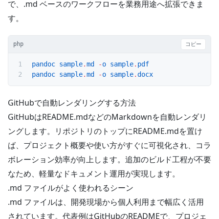
で、.md ベースのワークフローを業務用途へ拡張できま
す。
php
コピー
pandoc
 sample
.
md
 -
o
 sample
.
pdf
pandoc
 sample
.
md
 -
o
 sample
.
docx
GitHubで自動レンダリングする方法
GitHubはREADME.mdなどのMarkdownを自動レンダリ
ングします。リポジトリのトップにREADME.mdを置け
ば、プロジェクト概要や使い方がすぐに可視化され、コラ
ボレーション効率が向上します。追加のビルド工程が不要
なため、軽量なドキュメント運用が実現します。
.md ファイルがよく使われるシーン
.md ファイルは、開発現場から個人利用まで幅広く活用
されています。代表例はGitHubのREADMEで、プロジェ