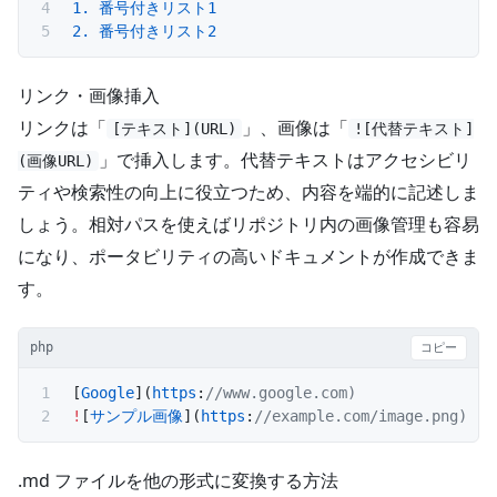
1.
 番号付きリスト1
2.
 番号付きリスト2
リンク・画像挿入
リンクは「
」、画像は「
[テキスト](URL)
![代替テキスト]
」で挿入します。代替テキストはアクセシビリ
(画像URL)
ティや検索性の向上に役立つため、内容を端的に記述しま
しょう。相対パスを使えばリポジトリ内の画像管理も容易
になり、ポータビリティの高いドキュメントが作成できま
す。
php
コピー
[
Google
](
https
:
//www.google.com)  
!
[
サンプル画像
](
https
:
//example.com/image.png)
.md ファイルを他の形式に変換する方法