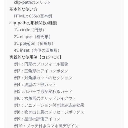
clip-pathのメリット
基本的な使い方
HTMLとCSSの基本例
clip-pathの形状関数4種類
1\. circle（円形）
2\. ellipse（楕円形）
3\. polygon（多角形）
4\. inset（内側の四角形）
実践的な使用例【コピペOK】
例1：円形のプロフィール画像
例2：三角形のアイコンボタン
例3：対角線カットのセクション
例4：波型の下部カット
例5：ホバーで形が変わるカード
例6：六角形のグリッドレイアウト
例7：アニメーション付き読み込み効果
例8：吹き出し風のメッセージボックス
例9：星型の評価アイコン
例10：ノッチ付きスマホ風デザイン