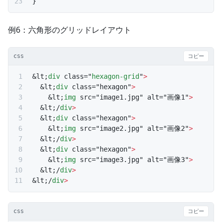
}
例6：六角形のグリッドレイアウト
css
コピー
&lt;
div
 class="
hexagon-grid
"
>
  &lt;
div
 class="hexagon"
>
    &lt;
img
 src="image1.jpg" alt="画像1"
>
  &lt;/
div
>
  &lt;
div
 class="hexagon"
>
    &lt;
img
 src="image2.jpg" alt="画像2"
>
  &lt;/
div
>
  &lt;
div
 class="hexagon"
>
    &lt;
img
 src="image3.jpg" alt="画像3"
>
  &lt;/
div
>
&lt;/
div
>
css
コピー