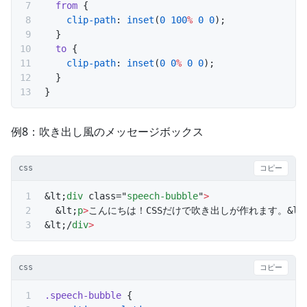
  from
 {
    clip-path
: 
inset
(
0
 100
%
 0
 0
);
  }
  to
 {
    clip-path
: 
inset
(
0
 0
%
 0
 0
);
  }
}
例8：吹き出し風のメッセージボックス
css
コピー
&lt;
div
 class="
speech-bubble
"
>
  &lt;
p
>
こんにちは！CSSだけで吹き出しが作れます。&lt;
&lt;/
div
>
css
コピー
.speech-bubble
 {