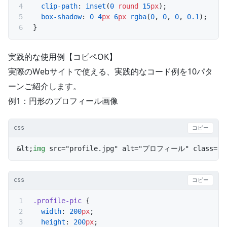
  clip-path
: 
inset
(
0
 round
 15
px
);
  box-shadow
: 
0
 4
px
 6
px
 rgba
(
0
, 
0
, 
0
, 
0.1
);
}
実践的な使用例【コピペOK】
実際のWebサイトで使える、実践的なコード例を10パタ
ーンご紹介します。
例1：円形のプロフィール画像
css
コピー
&lt;
img
 src="profile.jpg" alt="プロフィール" class="
p
css
コピー
.profile-pic
 {
  width
: 
200
px
;
  height
: 
200
px
;