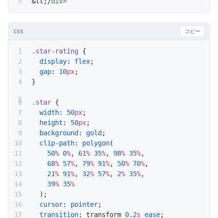
&lt;/
div
>
css
コピー
.star-rating
 {
  display
: 
flex
;
  gap
: 
10
px
;
}
.star
 {
  width
: 
50
px
;
  height
: 
50
px
;
  background
: 
gold
;
  clip-path
: 
polygon
(
    50
%
 0
%
, 
61
%
 35
%
, 
98
%
 35
%
,
    68
%
 57
%
, 
79
%
 91
%
, 
50
%
 70
%
,
    21
%
 91
%
, 
32
%
 57
%
, 
2
%
 35
%
,
    39
%
 35
%
  );
  cursor
: 
pointer
;
  transition
: transform 
0.2
s
 ease
;