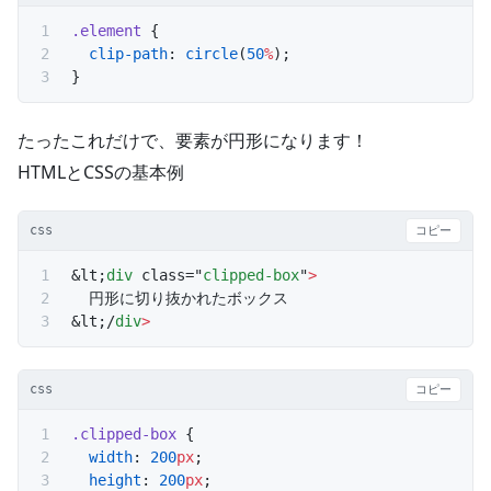
.element
 {
  clip-path
: 
circle
(
50
%
);
}
たったこれだけで、要素が円形になります！
HTMLとCSSの基本例
css
コピー
&lt;
div
 class="
clipped-box
"
>
  円形に切り抜かれたボックス
&lt;/
div
>
css
コピー
.clipped-box
 {
  width
: 
200
px
;
  height
: 
200
px
;