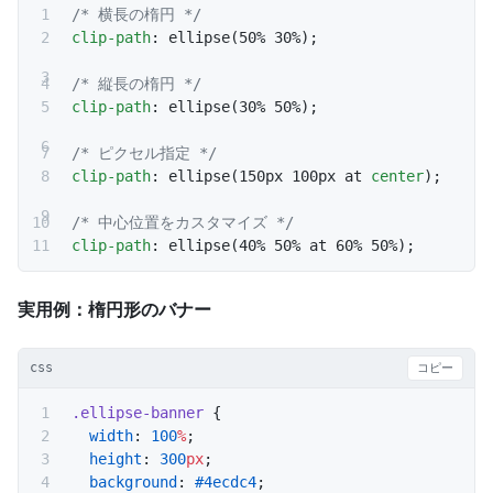
/* 横長の楕円 */
clip-path
: ellipse(50% 30%);
/* 縦長の楕円 */
clip-path
: ellipse(30% 50%);
/* ピクセル指定 */
clip-path
: ellipse(150px 100px at 
center
);
/* 中心位置をカスタマイズ */
clip-path
: ellipse(40% 50% at 60% 50%);
実用例：楕円形のバナー
css
コピー
.ellipse-banner
 {
  width
: 
100
%
;
  height
: 
300
px
;
  background
: 
#4ecdc4
;