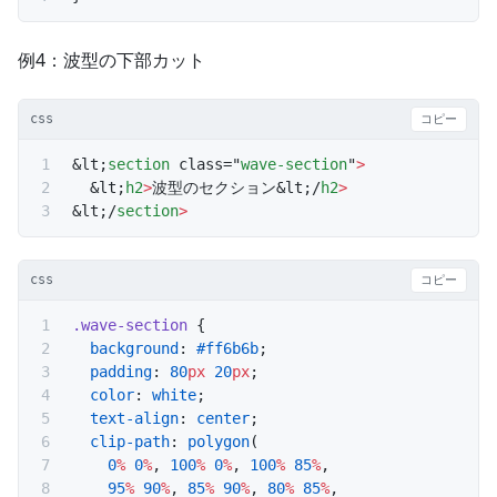
例4：波型の下部カット
css
コピー
&lt;
section
 class="
wave-section
"
>
  &lt;
h2
>
波型のセクション&lt;/
h2
>
&lt;/
section
>
css
コピー
.wave-section
 {
  background
: 
#ff6b6b
;
  padding
: 
80
px
 20
px
;
  color
: 
white
;
  text-align
: 
center
;
  clip-path
: 
polygon
(
    0
%
 0
%
, 
100
%
 0
%
, 
100
%
 85
%
,
    95
%
 90
%
, 
85
%
 90
%
, 
80
%
 85
%
,