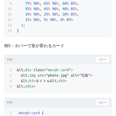
    75
%
 90
%
, 
65
%
 90
%
, 
60
%
 85
%
,
    55
%
 90
%
, 
45
%
 90
%
, 
40
%
 85
%
,
    35
%
 90
%
, 
25
%
 90
%
, 
20
%
 85
%
,
    15
%
 90
%
, 
5
%
 90
%
, 
0
%
 85
%
  );
}
例5：ホバーで形が変わるカード
css
コピー
&lt;
div
 class="
morph-card
"
>
  &lt;
img
 src="photo.jpg" alt="写真"
>
  &lt;
h3
>
タイトル&lt;/
h3
>
&lt;/
div
>
css
コピー
.morph-card
 {