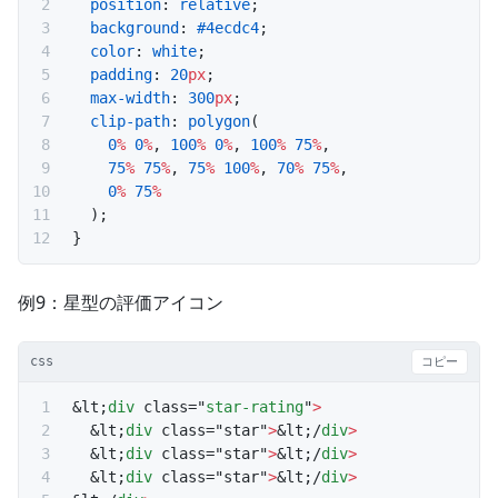
  position
: 
relative
;
  background
: 
#4ecdc4
;
  color
: 
white
;
  padding
: 
20
px
;
  max-width
: 
300
px
;
  clip-path
: 
polygon
(
    0
%
 0
%
, 
100
%
 0
%
, 
100
%
 75
%
,
    75
%
 75
%
, 
75
%
 100
%
, 
70
%
 75
%
,
    0
%
 75
%
  );
}
例9：星型の評価アイコン
css
コピー
&lt;
div
 class="
star-rating
"
>
  &lt;
div
 class="star"
>
&lt;/
div
>
  &lt;
div
 class="star"
>
&lt;/
div
>
  &lt;
div
 class="star"
>
&lt;/
div
>