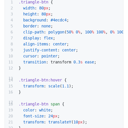
.triangle-btn
 {
  width
: 
80
px
;
  height
: 
80
px
;
  background
: 
#4ecdc4
;
  border
: 
none
;
  clip-path
: 
polygon
(
50
%
 0
%
, 
100
%
 100
%
, 
0
%
 100
%
  display
: 
flex
;
  align-items
: 
center
;
  justify-content
: 
center
;
  cursor
: 
pointer
;
  transition
: transform 
0.3
s
 ease
;
}
.triangle-btn:hover
 {
  transform
: 
scale
(
1.1
);
}
.triangle-btn
 span
 {
  color
: 
white
;
  font-size
: 
24
px
;
  transform
: 
translateY
(
10
px
);