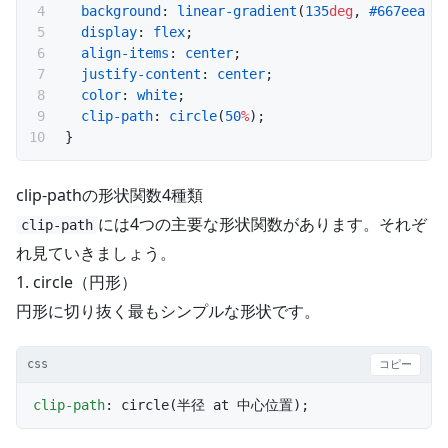
  background
: 
linear-gradient
(
135
deg
, 
#667eea
 0
  display
: 
flex
;
  align-items
: 
center
;
  justify-content
: 
center
;
  color
: 
white
;
  clip-path
: 
circle
(
50
%
);
}
clip-pathの形状関数4種類
には4つの主要な形状関数があります。それぞ
clip-path
れ見ていきましょう。
1. circle（円形）
円形に切り抜く最もシンプルな形状です。
css
コピー
clip-path
: circle(半径 at 中心位置);