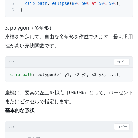
  clip-path
: 
ellipse
(
80
%
 50
%
 at
 50
%
 50
%
);
}
3. polygon（多角形）
座標を指定して、自由な多角形を作成できます。最も汎用
性が高い形状関数です。
css
コピー
clip-path
: polygon(x1 y1, x2 y2, x3 y3, ...);
座標は、要素の左上を起点（0% 0%）として、パーセント
またはピクセルで指定します。
基本的な形状
：
css
コピー