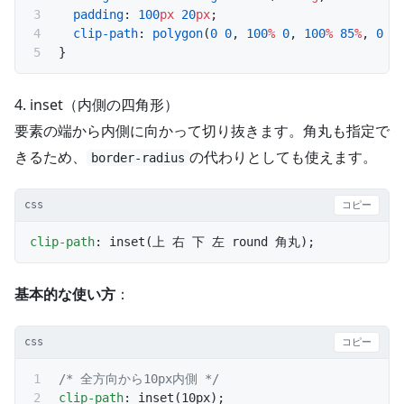
  padding
: 
100
px
 20
px
;
  clip-path
: 
polygon
(
0
 0
, 
100
%
 0
, 
100
%
 85
%
, 
0
 1
}
4. inset（内側の四角形）
要素の端から内側に向かって切り抜きます。角丸も指定で
きるため、
の代わりとしても使えます。
border-radius
css
コピー
clip-path
: inset(上 右 下 左 round 角丸);
基本的な使い方
：
css
コピー
/* 全方向から10px内側 */
clip-path
: inset(10px);