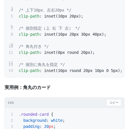
/* 上下10px、左右20px */
clip-path
: inset(10px 20px);
/* 個別指定（上 右 下 左） */
clip-path
: inset(10px 20px 30px 40px);
/* 角丸付き */
clip-path
: inset(0px round 20px);
/* 個別に角丸を指定 */
clip-path
: inset(10px round 20px 10px 0 5px);
実用例：角丸のカード
css
コピー
.rounded-card
 {
  background
: 
white
;
  padding
: 
20
px
;