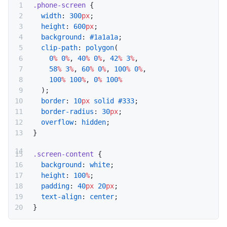
.phone-screen
 {
  width
: 
300
px
;
  height
: 
600
px
;
  background
: 
#1a1a1a
;
  clip-path
: 
polygon
(
    0
%
 0
%
, 
40
%
 0
%
, 
42
%
 3
%
,
    58
%
 3
%
, 
60
%
 0
%
, 
100
%
 0
%
,
    100
%
 100
%
, 
0
%
 100
%
  );
  border
: 
10
px
 solid
 #333
;
  border-radius
: 
30
px
;
  overflow
: 
hidden
;
}
.screen-content
 {
  background
: 
white
;
  height
: 
100
%
;
  padding
: 
40
px
 20
px
;
  text-align
: 
center
;
}