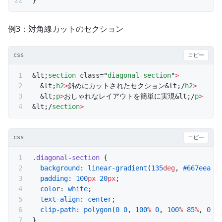
}
例3：対角線カットのセクション
css
コピー
&lt;
section
 class="
diagonal-section
"
>
  &lt;
h2
>
斜めにカットされたセクション&lt;/
h2
>
  &lt;
p
>
おしゃれなレイアウトを簡単に実現&lt;/
p
>
&lt;/
section
>
css
コピー
.diagonal-section
 {
  background
: 
linear-gradient
(
135
deg
, 
#667eea
 0
  padding
: 
100
px
 20
px
;
  color
: 
white
;
  text-align
: 
center
;
  clip-path
: 
polygon
(
0
 0
, 
100
%
 0
, 
100
%
 85
%
, 
0
 1
}