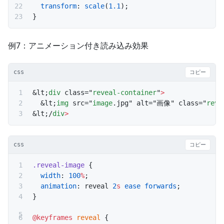
  transform
: 
scale
(
1.1
);
}
例7：アニメーション付き読み込み効果
css
コピー
&lt;
div
 class="
reveal-container
"
>
  &lt;
img
 src="
image
.jpg" alt="画像" class="
reve
&lt;/
div
>
css
コピー
.reveal-image
 {
  width
: 
100
%
;
  animation
: reveal 
2
s
 ease
 forwards
;
}
@keyframes
 reveal
 {