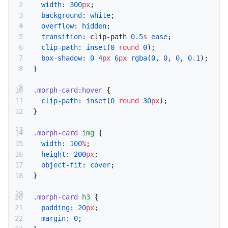
  width
: 
300
px
;
  background
: 
white
;
  overflow
: 
hidden
;
  transition
: clip-path 
0.5
s
 ease
;
  clip-path
: 
inset
(
0
 round
 0
);
  box-shadow
: 
0
 4
px
 6
px
 rgba
(
0
, 
0
, 
0
, 
0.1
);
}
.morph-card:hover
 {
  clip-path
: 
inset
(
0
 round
 30
px
);
}
.morph-card
 img
 {
  width
: 
100
%
;
  height
: 
200
px
;
  object-fit
: 
cover
;
}
.morph-card
 h3
 {
  padding
: 
20
px
;
  margin
: 
0
;