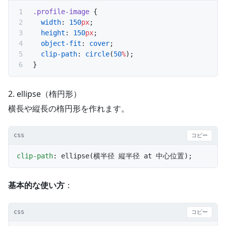
.profile-image
 {
  width
: 
150
px
;
  height
: 
150
px
;
  object-fit
: 
cover
;
  clip-path
: 
circle
(
50
%
);
}
2. ellipse（楕円形）
横長や縦長の楕円形を作れます。
css
コピー
clip-path
: ellipse(横半径 縦半径 at 中心位置);
基本的な使い方
：
css
コピー