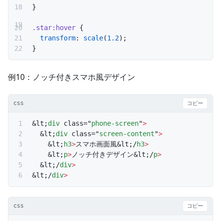
}
.star:hover
 {
  transform
: 
scale
(
1.2
);
}
例10：ノッチ付きスマホ風デザイン
css
コピー
&lt;
div
 class="
phone-screen
"
>
  &lt;
div
 class="
screen-content
"
>
    &lt;
h3
>
スマホ画面風&lt;/
h3
>
    &lt;
p
>
ノッチ付きデザイン&lt;/
p
>
  &lt;/
div
>
&lt;/
div
>
css
コピー