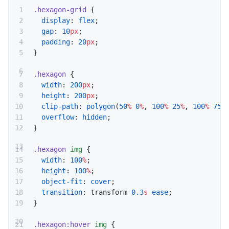
.hexagon-grid
 {
  display
: 
flex
;
  gap
: 
10
px
;
  padding
: 
20
px
;
}
.hexagon
 {
  width
: 
200
px
;
  height
: 
200
px
;
  clip-path
: 
polygon
(
50
%
 0
%
, 
100
%
 25
%
, 
100
%
 75
%
  overflow
: 
hidden
;
}
.hexagon
 img
 {
  width
: 
100
%
;
  height
: 
100
%
;
  object-fit
: 
cover
;
  transition
: transform 
0.3
s
 ease
;
}
.hexagon:hover
 img
 {