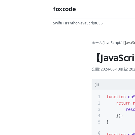
foxcode
Swift
PHP
Python
JavaScript
CSS
ホーム
/
JavaScript
/
【Java
【JavaSc
公開:
2024-08-13
更新:
202
js
function
 do
    return
 
        res
    });
}
function
 do