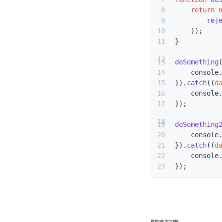
    return
 
        rej
    });
}
doSomething
    console
}).
catch
((
d
    console
});
doSomething
    console
}).
catch
((
d
    console
});