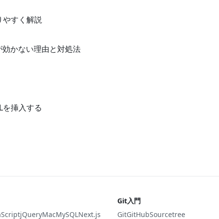
りやすく解説
de()が効かない理由と対処法
TMLを挿入する
Git入門
aScript
jQuery
Mac
MySQL
Next.js
Git
GitHub
Sourcetree