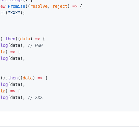
new
 Promise
((
resolve
, 
reject
) 
=>
 {
ect
(
"XXX"
);
().
then
((
data
) 
=>
 {
.
log
(data); 
// WWW
ata
) 
=>
 {
.
log
(data);
2
().
then
((
data
) 
=>
 {
.
log
(data);
ata
) 
=>
 {
.
log
(data); 
// XXX