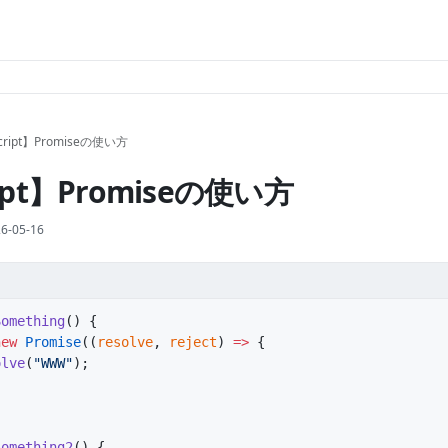
Script】Promiseの使い方
ript】Promiseの使い方
6-05-16
Something
() {
new
 Promise
((
resolve
, 
reject
) 
=>
 {
olve
(
"WWW"
);
Something2
() {