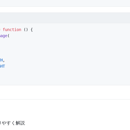
=
 function
 () {
mage
(
TH
,
GHT
りやすく解説