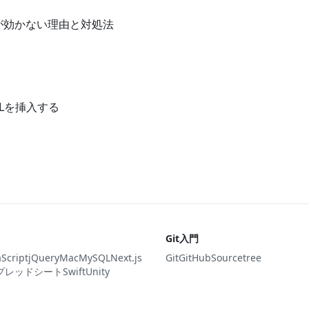
de()が効かない理由と対処法
TMLを挿入する
Git入門
aScript
jQuery
Mac
MySQL
Next.js
Git
GitHub
Sourcetree
プレッドシート
Swift
Unity