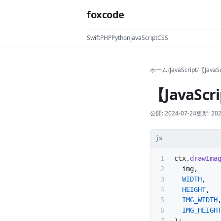
foxcode
Swift
PHP
Python
JavaScript
CSS
ホーム
/
JavaScript
/
【Java
【JavaS
公開:
2024-07-24
更新:
202
js
ctx.
drawIma
  img,
  WIDTH
,
  HEIGHT
,
  IMG_WIDTH
  IMG_HEIGH
);