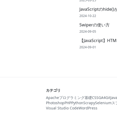
2025-03-25
JavaScriptのhi
2024-10-22
Swiperの使い方
2024-09-05
【JavaScript】H
2024-09-01
カテゴリ
Apache
プログラミング基礎
CSS
GA4
Git
Jav
Photoshop
PHP
Python
Scrapy
Selenium
ス
Visual Studio Code
WordPress