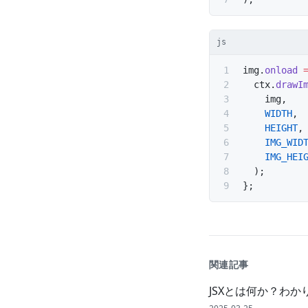
js
img.
onload
 
  ctx.
drawI
    img,
    WIDTH
,
    HEIGHT
,
    IMG_WID
    IMG_HEI
  );
};
関連記事
JSXとは何か？わか