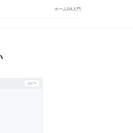
ホーム
Git入門
い
コピー