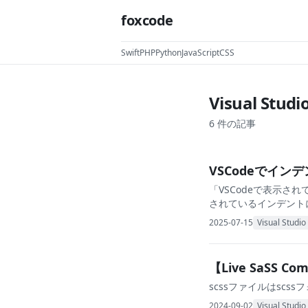
foxcode
Swift
PHP
Python
JavaScript
CSS
Visual Studi
6
件の記事
VSCodeでイン
「VSCodeで表示さ
されているインデント
2025-07-15
Visual Studi
【Live SaSS 
scssファイルはscs
2024-09-02
Visual Studi