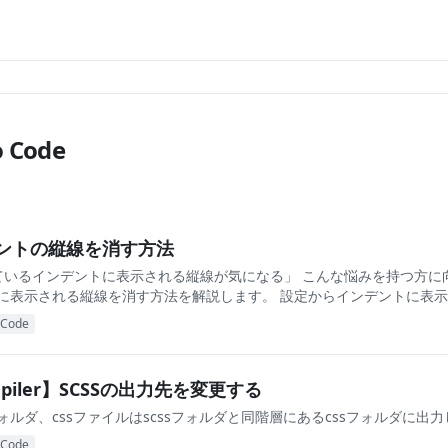
o Code
デントの縦線を消す方法
れているインデントに表示される縦線が気になる」 こんな悩みを持つ方に向
に表示される縦線を消す方法を解説します。 設定からインデントに表
o Code
Compiler】SCSSの出力先を変更する
sフォルダ、cssファイルはscssフォルダと同階層にあるcssフォルダに出
o Code