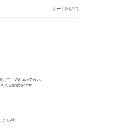
ホーム
Git入門
けて、VSCodeで表示
示される縦線を消す
力したい時