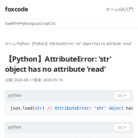
foxcode
ホーム
Git入門
Swift
PHP
Python
JavaScript
CSS
ホーム
/
Python
/
【Python】AttributeError: 'str' object has no attribute 'read'
【Python】AttributeError: 'str'
object has no attribute 'read'
公開:
2024-08-11
更新:
2026-05-16
python
コピー
json.load(
str
) 
//
 AttributeError
: 
'str'
 object
 has 
python
コピー