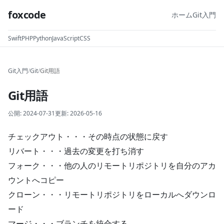
foxcode
ホーム
Git入門
Swift
PHP
Python
JavaScript
CSS
Git入門
/
Git
/
Git用語
Git用語
公開:
2024-07-31
更新:
2026-05-16
チェックアウト・・・その時点の状態に戻す
リバート・・・過去の変更を打ち消す
フォーク・・・他の人のリモートリポジトリを自分のアカ
ウントへコピー
クローン・・・リモートリポジトリをローカルへダウンロ
ード
マージ・・・ブランチを統合する