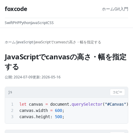
foxcode
ホーム
Git入門
Swift
PHP
Python
JavaScript
CSS
ホーム
/
JavaScript
/
JavaScriptでcanvasの高さ・幅を指定する
JavaScriptでcanvasの高さ・幅を指定
する
公開:
2024-07-09
更新:
2026-05-16
js
コピー
let
 canvas 
=
 document.
querySelector
(
"#Canvas"
);
canvas.width 
=
 600
;
canvas.height: 
500
;