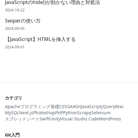
JavaScriptのhide()が効かない理由と対処法
2024-10-22
Swiperの使い方
2024-09-05
【JavaScript】HTMLを挿入する
2024-09-01
カテゴリ
Apache
プログラミング基礎
CSS
GA4
Git
JavaScript
jQuery
Mac
MySQL
Next.js
Photoshop
PHP
Python
Scrapy
Selenium
スプレッドシート
Swift
Unity
Visual Studio Code
WordPress
Git入門