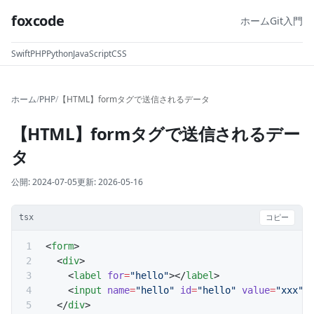
foxcode
ホーム
Git入門
Swift
PHP
Python
JavaScript
CSS
ホーム
/
PHP
/
【HTML】formタグで送信されるデータ
【HTML】formタグで送信されるデー
タ
公開:
2024-07-05
更新:
2026-05-16
tsx
コピー
<
form
>
  <
div
>
    <
label
 for
=
"hello"
></
label
>
    <
input
 name
=
"hello"
 id
=
"hello"
 value
=
"xxx"
 
  </
div
>