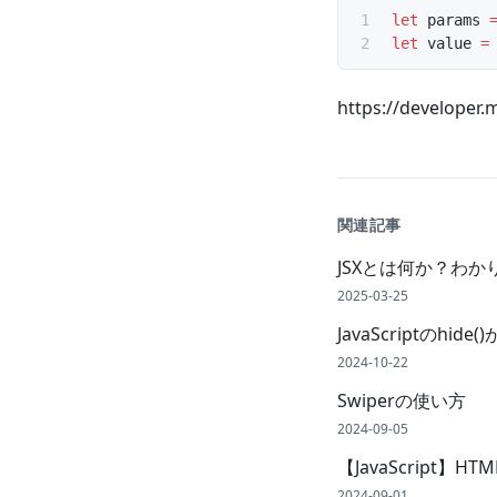
let
 params 
let
 value 
=
https://developer
関連記事
JSXとは何か？わか
2025-03-25
JavaScriptのhi
2024-10-22
Swiperの使い方
2024-09-05
【JavaScript】H
2024-09-01