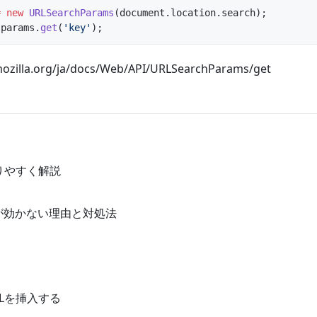
=
 new
 URLSearchParams
(document.location.search);
 params.
get
(
'key'
);
.mozilla.org/ja/docs/Web/API/URLSearchParams/get
りやすく解説
de()が効かない理由と対処法
TMLを挿入する