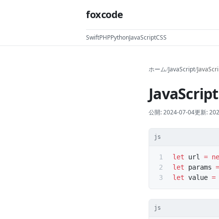
foxcode
Swift
PHP
Python
JavaScript
CSS
ホーム
/
JavaScript
/
Java
JavaSc
公開:
2024-07-04
更新:
202
js
let
 url 
=
 n
let
 params 
let
 value 
=
js