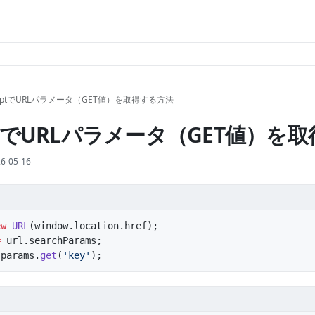
ScriptでURLパラメータ（GET値）を取得する方法
riptでURLパラメータ（GET値）
6-05-16
ew
 URL
(window.location.href);
=
 url.searchParams;
 params.
get
(
'key'
);