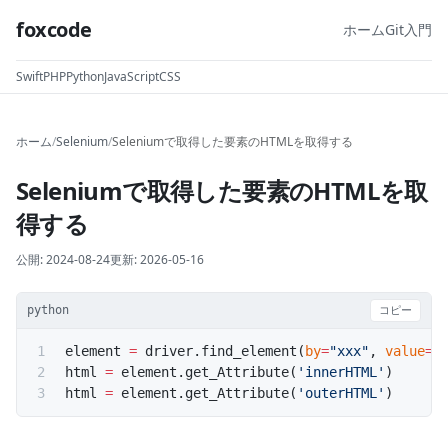
foxcode
ホーム
Git入門
Swift
PHP
Python
JavaScript
CSS
ホーム
/
Selenium
/
Seleniumで取得した要素のHTMLを取得する
Seleniumで取得した要素のHTMLを取
得する
公開:
2024-08-24
更新:
2026-05-16
python
コピー
element 
=
 driver.find_element(
by
=
"xxx"
, 
value
=
"
html 
=
 element.get_Attribute(
'innerHTML'
)
html 
=
 element.get_Attribute(
'outerHTML'
)