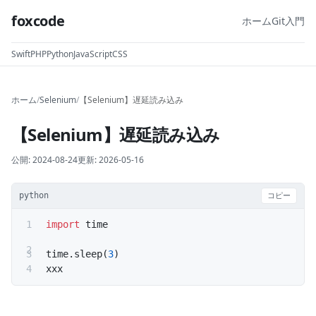
foxcode
ホーム
Git入門
Swift
PHP
Python
JavaScript
CSS
ホーム
/
Selenium
/
【Selenium】遅延読み込み
【Selenium】遅延読み込み
公開:
2024-08-24
更新:
2026-05-16
python
コピー
import
 time
time.sleep(
3
)
xxx