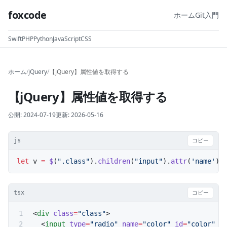
foxcode
ホーム
Git入門
Swift
PHP
Python
JavaScript
CSS
ホーム
/
jQuery
/
【jQuery】属性値を取得する
【jQuery】属性値を取得する
公開:
2024-07-19
更新:
2026-05-16
js
コピー
let
 v 
=
 $
(
".class"
).
children
(
"input"
).
attr
(
'name'
);
tsx
コピー
<
div
 class
=
"class"
>
  <
input
 type
=
"radio"
 name
=
"color"
 id
=
"color"
 v