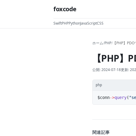
foxcode
Swift
PHP
Python
JavaScript
CSS
ホーム
/
PHP
/
【PHP】PD
【PHP】
公開:
2024-07-18
更新:
202
php
$conn
->
query
(
"s
関連記事