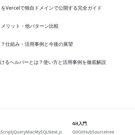
クトをVercelで独自ドメインで公開する完全ガイド
・メリット・他パターン比較
とは？仕組み・活用事例と今後の展望
けるヘルパーとは？使い方と活用事例を徹底解説
Git入門
aScript
jQuery
Mac
MySQL
Next.js
Git
GitHub
Sourcetree