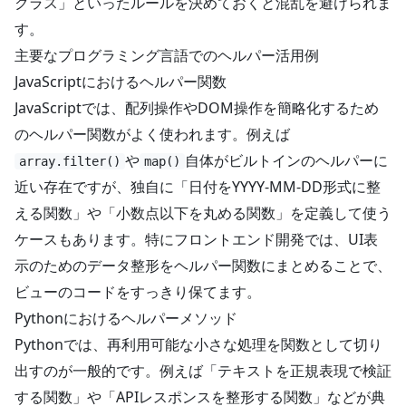
クラス」といったルールを決めておくと混乱を避けられま
す。
主要なプログラミング言語でのヘルパー活用例
JavaScriptにおけるヘルパー関数
JavaScriptでは、配列操作やDOM操作を簡略化するため
のヘルパー関数がよく使われます。例えば
や
自体がビルトインのヘルパーに
array.filter()
map()
近い存在ですが、独自に「日付をYYYY-MM-DD形式に整
える関数」や「小数点以下を丸める関数」を定義して使う
ケースもあります。特にフロントエンド開発では、UI表
示のためのデータ整形をヘルパー関数にまとめることで、
ビューのコードをすっきり保てます。
Pythonにおけるヘルパーメソッド
Pythonでは、再利用可能な小さな処理を関数として切り
出すのが一般的です。例えば「テキストを正規表現で検証
する関数」や「APIレスポンスを整形する関数」などが典