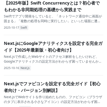
【2025年版】Swift Concurrencyとは？初心者で
もわかる非同期処理の基礎から実践まで
Swiftでアプリ開発をしていると、「ネットワーク通信中に画面が
固まる」「複数の処理を同時に実行したい」といった場面に遭遇
しますよね。そんなときに活躍するのがSwift Concurrencyです。
2025-10-17
Swift
この記事では、Swi
Next.jsにGoogleアナリティクスを設定する完全ガ
イド【2025年最新版・初心者向け】
Next.jsで作成したWebサイトのアクセス解析をしたいけれど、
Googleアナリティクスの設定方法がわからず困っていませんか？
本記事では、Next.js公式パッケージを使った最も簡単な方法か
2025-10-16
Next.js
ら、詳細なカスタマイズが可
Next.jsでファビコンを設定する完全ガイド【初心
者向け・バージョン別解説】
Next.jsでWebサイトを作り始めたものの、ファビコン（ブラウザ
のタブに表示される小さなアイコン）の設定方法がわからず困っ
ていませんか？本記事では、Next.jsのバージョンに応じたファビ