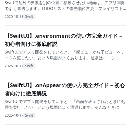
Swiftで配列の要素を別の位置に移動させたい場面は、アプリ開発
でよく遭遇します。TODOリストの優先順位変更、プレイリスト
の曲順変更、お気に入りの並び替えなど、ユーザーが自由に順序
2025-10-18
Swift
を変更できる機能は、使いやすいアプリに
【SwiftUI】.environmentの使い方完全ガイド –
初心者向けに徹底解説
SwiftUIでアプリ開発をしていると、「親ビューから子ビューへデ
ータを渡したい」という場面がよくあります。通常はイニシャラ
イザでプロパティを渡しますが、階層が深くなると、すべてのビ
2025-10-17
Swift
ューでプロパティを受け取って次に渡す「
【SwiftUI】.onAppearの使い方完全ガイド – 初心
者向けに徹底解説
SwiftUIでアプリ開発をしていると、「画面が表示されたときに処
理を実行したい」という場面によく遭遇します。そんなときに使
うのが.onAppearモディファイアです。 本記事では、SwiftUI初心
2025-10-17
Swift
者の方にもわかりやす