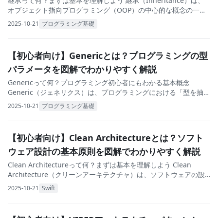
継承って何？まずは基本を理解しよう 継承（Inheritance）は、
オブジェクト指向プログラミング（OOP）の中心的な概念の一つ
です。 一言で言うと 「既にあるクラスの機能や性質を引き継い
2025-10-21
プログラミング基礎
で、新しいクラスを作る仕組み」
【初心者向け】Genericとは？プログラミングの型
パラメータを図解でわかりやすく解説
Genericって何？プログラミング初心者にもわかる基本概念
Generic（ジェネリクス）は、プログラミングにおける「型を抽象
化する仕組み」です。日本語では「総称型」とも呼ばれます。 一
2025-10-21
プログラミング基礎
言で言うと 「いろいろな型のデー
【初心者向け】Clean Architectureとは？ソフト
ウェア設計の基本原則を図解でわかりやすく解説
Clean Architectureって何？まずは基本を理解しよう Clean
Architecture（クリーンアーキテクチャ）は、ソフトウェアの設
計方法の一つです。有名なソフトウェアエンジニア、ロバート・
2025-10-21
Swift
C・マーチン