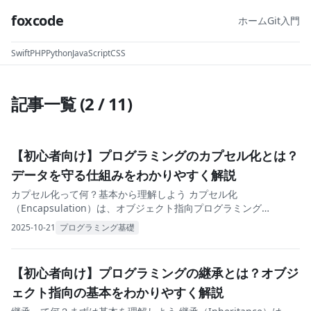
foxcode
ホーム
Git入門
Swift
PHP
Python
JavaScript
CSS
記事一覧 (
2
/
11
)
【初心者向け】プログラミングのカプセル化とは？
データを守る仕組みをわかりやすく解説
カプセル化って何？基本から理解しよう カプセル化
（Encapsulation）は、オブジェクト指向プログラミング
（OOP）の三大要素の一つです。 一言で言うと 「データとそのデ
2025-10-21
プログラミング基礎
ータを操作する処理をひとまとめにして、外部か
【初心者向け】プログラミングの継承とは？オブジ
ェクト指向の基本をわかりやすく解説