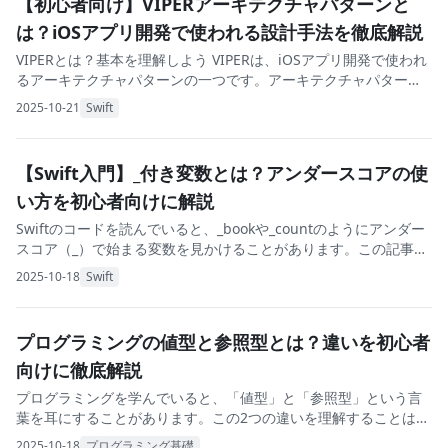
【初心者向け】VIPERアーキテクチャパターンと
は？iOSアプリ開発で使われる設計手法を徹底解説
VIPERとは？基本を理解しよう VIPERは、iOSアプリ開発で使われ
るアーキテクチャパターンの一つです。アーキテクチャパターン
とは、簡単に言えば「プログラムの設計図の書き方」のこと。家
2025-10-21
Swift
を建てるときに設計図が必要なよう
【Swift入門】_付き変数とは？アンダースコアの使
い方を初心者向けに解説
Swiftのコードを読んでいると、_bookや_countのようにアンダー
スコア（_）で始まる変数を見かけることがあります。この記事で
は、Swiftにおけるアンダースコア付き変数の意味と使い方、そし
2025-10-18
Swift
て特別なケースについて
プログラミングの値型と参照型とは？違いを初心者
向けに徹底解説
プログラミングを学んでいると、「値型」と「参照型」という言
葉を耳にすることがあります。この2つの違いを理解することは、
予期せぬバグを防ぎ、効率的なコードを書くために非常に重要で
2025-10-18
プログラミング基礎