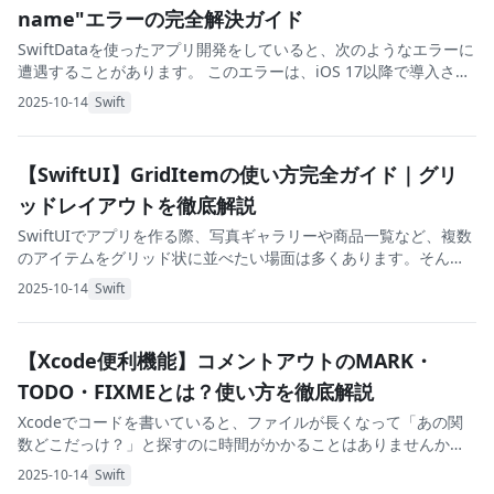
name"エラーの完全解決ガイド
SwiftDataを使ったアプリ開発をしていると、次のようなエラーに
遭遇することがあります。 このエラーは、iOS 17以降で導入され
た新しいデータ永続化フレームワーク「SwiftData」を学ぶ際に、
2025-10-14
Swift
初心者が遭遇しやす
【SwiftUI】GridItemの使い方完全ガイド｜グリ
ッドレイアウトを徹底解説
SwiftUIでアプリを作る際、写真ギャラリーや商品一覧など、複数
のアイテムをグリッド状に並べたい場面は多くあります。そんな
ときに活躍するのがGridItemです。 この記事では、SwiftUI初心
2025-10-14
Swift
者の方でも理解できるよ
【Xcode便利機能】コメントアウトのMARK・
TODO・FIXMEとは？使い方を徹底解説
Xcodeでコードを書いていると、ファイルが長くなって「あの関
数どこだっけ？」と探すのに時間がかかることはありませんか？
また、「後で実装しよう」と思ったことを忘れてしまった経験は
2025-10-14
Swift
ないでしょうか。 実は、Xcodeには特殊