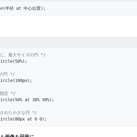
cle(半径 at 中心位置);
心に、最大サイズの円 */
circle(50%);
xの円 */
circle(100px);
指定 */
circle(50% at 30% 30%);
置された小さな円 */
circle(80px at 0 0);
ル画像を円形に