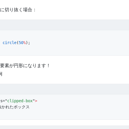
に切り抜く場合：
: 
circle
(
50
%
);
要素が円形になります！
例
ss="
clipped-box
"
>
抜かれたボックス