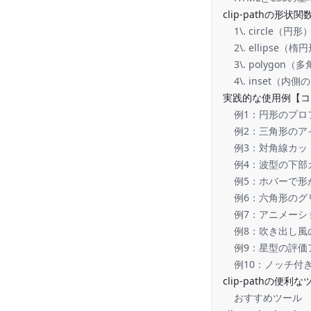
clip-pathの形状関
1\. circle（円形
2\. ellipse（楕
3\. polygon（
4\. inset（内
実践的な使用例【コ
例1：円形のプロ
例2：三角形のア
例3：対角線カッ
例4：波型の下部
例5：ホバーで形
例6：六角形のグ
例7：アニメーシ
例8：吹き出し風
例9：星型の評価
例10：ノッチ付
clip-pathの便利
おすすめツール