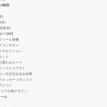
数4種類
）
円形）
多角形）
側の四角形）
ピペOK】
フィール画像
イコンボタン
トのセクション
カット
が変わるカード
リッドレイアウト
ョン付き読み込み効果
のメッセージボックス
アイコン
きスマホ風デザイン
なツール