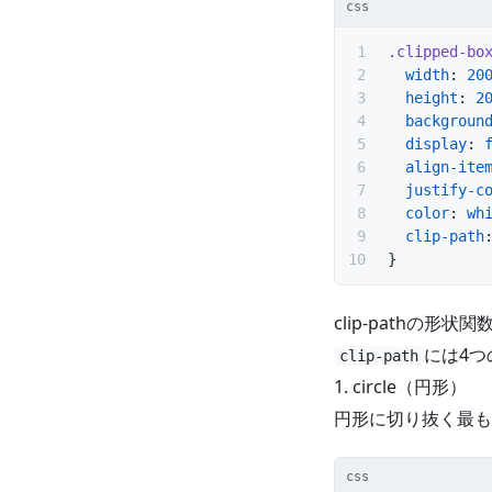
css
.clipped-bo
  width
: 
20
  height
: 
2
  backgroun
  display
: 
  align-ite
  justify-c
  color
: 
wh
  clip-path
}
clip-pathの形状関
には4
clip-path
1. circle（円形）
円形に切り抜く最も
css