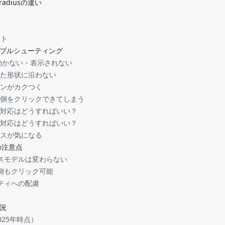
r-radiusの違い
ント
ブルシューティング
athが効かない・表示されない
抜いた形状に沿わない
ョンがカクつく
た外側をクリックできてしまう
シブ対応はどうすればいい？
ウザ対応はどうすればいい？
ンスが気になる
際の注意点
クスモデルは変わらない
外側もクリック可能
リティへの配慮
況
025年時点）