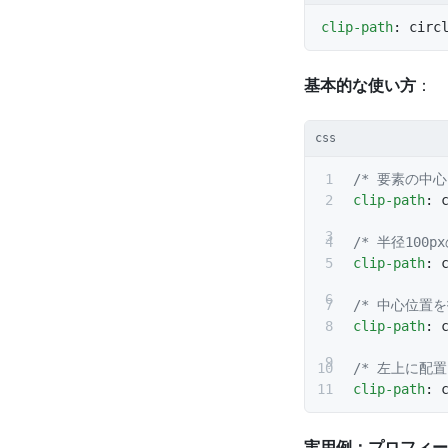
clip-path
: cir
基本的な使い方
：
css
/* 要素の中
clip-path
: 
/* 半径100p
clip-path
: 
/* 中心位置を
clip-path
: 
/* 左上に配
clip-path
: 
実用例：プロフィー