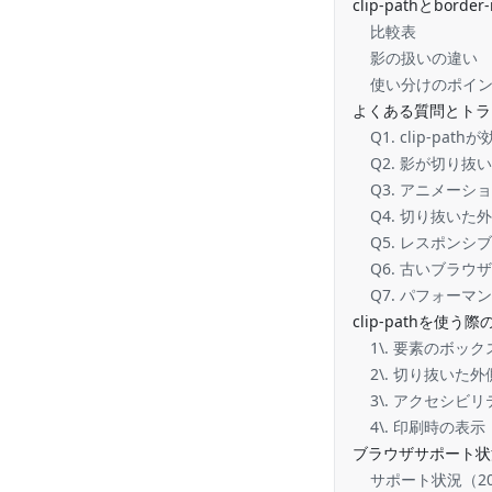
clip-pathとborde
比較表
影の扱いの違い
使い分けのポイ
よくある質問とトラ
Q1. clip-p
Q2. 影が切り
Q3. アニメーシ
Q4. 切り抜い
Q5. レスポン
Q6. 古いブラ
Q7. パフォーマ
clip-pathを使う
1\. 要素のボッ
2\. 切り抜いた
3\. アクセシビ
4\. 印刷時の表示
ブラウザサポート状
サポート状況（2