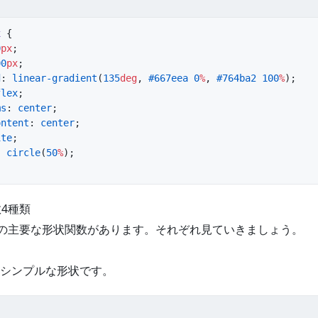
x
 {
0
px
;
00
px
;
d
: 
linear-gradient
(
135
deg
, 
#667eea
 0
%
, 
#764ba2
 100
%
);
flex
;
ms
: 
center
;
ontent
: 
center
;
ite
;
: 
circle
(
50
%
);
数4種類
つの主要な形状関数があります。それぞれ見ていきましょう。
シンプルな形状です。