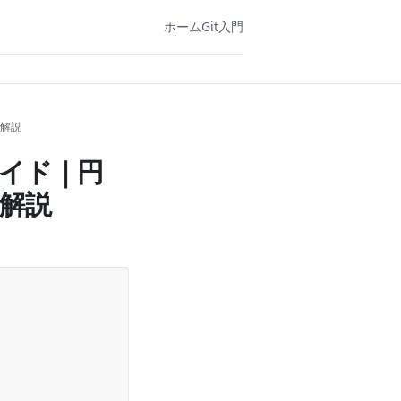
ホーム
Git入門
底解説
ガイド｜円
解説