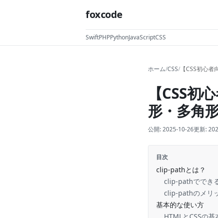
foxcode
Swift
PHP
Python
JavaScript
CSS
ホーム
/
CSS
/
【CSS初心者
【CSS初心
形・多角
公開:
2025-10-26
更新:
202
目次
clip-pathとは？
clip-pathでで
clip-pathのメ
基本的な使い方
HTMLとCSSの基