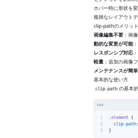
ホバー時に形状を変
複雑なレイアウトデ
clip-pathのメリッ
画像編集不要
：画像
動的な変更が可能
：
レスポンシブ対応
：
軽量
：追加の画像フ
メンテナンスが簡単
基本的な使い方
の基本
clip-path
css
.element
 {
  clip-path
}