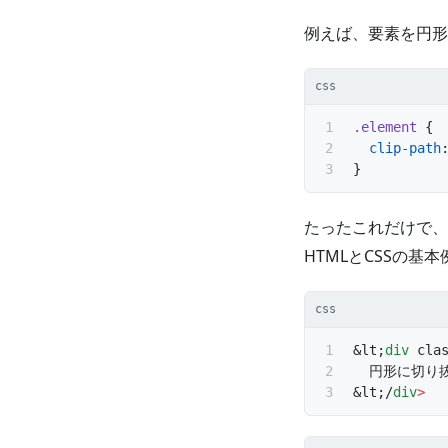
例えば、要素を円形
css
.element
 {
  clip-path
}
たったこれだけで、
HTMLとCSSの基本
css
&lt;
div
 cla
  円形に切り
&lt;/
div
>