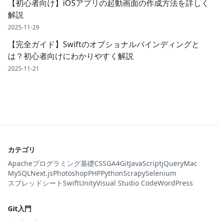
【初心者向け】iOSアプリの起動画面の作成方法を詳しく
解説
2025-11-29
【完全ガイド】Swiftのオプショナルバインディングと
は？初心者向けにわかりやすく解説
2025-11-21
カテゴリ
Apache
プログラミング基礎
CSS
GA4
Git
JavaScript
jQuery
Mac
MySQL
Next.js
Photoshop
PHP
Python
Scrapy
Selenium
スプレッドシート
Swift
Unity
Visual Studio Code
WordPress
Git入門